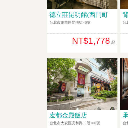
德立莊昆明館(西門町
台北市萬華區昆明街46號
台
NT$1,778
起
宏都金殿飯店
台北市大安區安和路二段100號
台