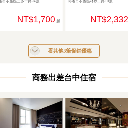
雄市苓雅區三多一路94號
高雄市苓雅區林森二路10號
NT$1,700
NT$2,33
起
看其他3筆促銷優惠
商務出差台中住宿