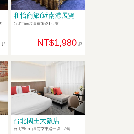
和怡商旅(近南港展覽
樓
台北市南港區重陽路122號
0
NT$1,980
起
起
台北國王大飯店
台北市中山區南京東路一段118號