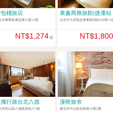
背包棧旅店
東鑫商務旅館(捷運站
北市萬華區康定路25巷13號
台北市大安區忠孝東路四段209號11
NT$1,274
NT$1,80
起
承攜行旅台北八德
漫映旅舍
北市松山區八德路四段213號
臺北市中山區吉林路32號2樓