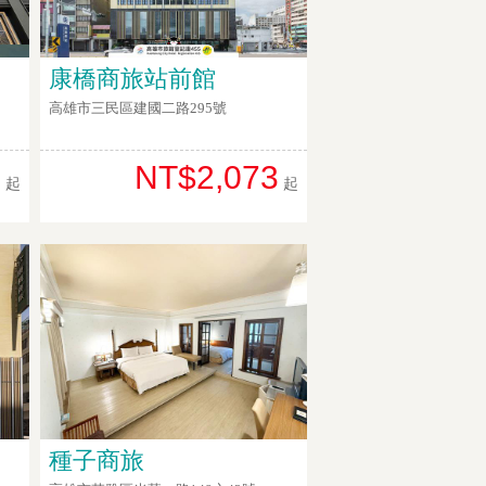
康橋商旅站前館
高雄市三民區建國二路295號
9
NT$2,073
起
起
種子商旅