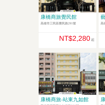
康橋商旅覺民館
高雄市三民區覺民路291號
高
NT$2,280
起
康橋商旅-站東九如館