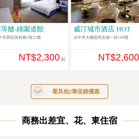
頭等艙‧綠園道館
威汀城市酒店 HOT
中市西區美村路1段22號
台中市大雅區民生路一段100號
NT$2,300
NT$2,60
起
看其他2筆促銷優惠
商務出差宜、花、東住宿