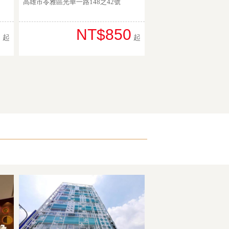
高雄市苓雅區光華一路148之42號
2
NT$850
起
起