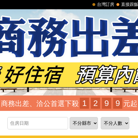
台灣訂房
直接跟
1
2
9
9
商務出差、洽公首選下殺
元起