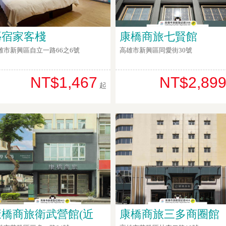
藝宿家客棧
康橋商旅七賢館
雄市新興區自立一路66之6號
高雄市新興區同愛街30號
NT$1,467
NT$2,89
起
康橋商旅衛武營館(近
康橋商旅三多商圈館